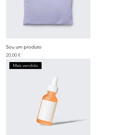
Sou um produto
Preço
20,00 €
Mais vendido