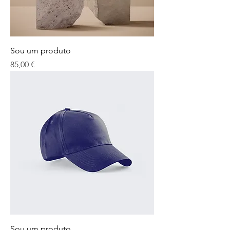
Sou um produto
Preço
85,00 €
Sou um produto