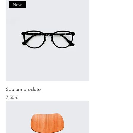
Novo
Sou um produto
Preço
7,50 €