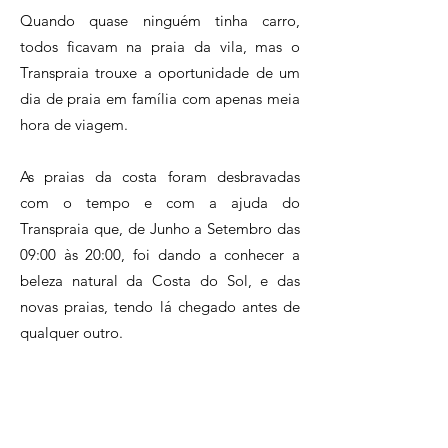
Quando quase ninguém tinha carro,
todos ficavam na praia da vila, mas o
Transpraia trouxe a oportunidade de um
dia de praia em família com apenas meia
hora de viagem.
As praias da costa foram desbravadas
com o tempo e com a ajuda do
Transpraia que, de Junho a Setembro das
09:00 às 20:00, foi dando a conhecer a
beleza natural da Costa do Sol, e das
novas praias, tendo lá chegado antes de
qualquer outro.
No pós-25 de Abril houve um boom de
clientes que faziam filas enormes para os
bilhetes, criando conflitos, empurrões e