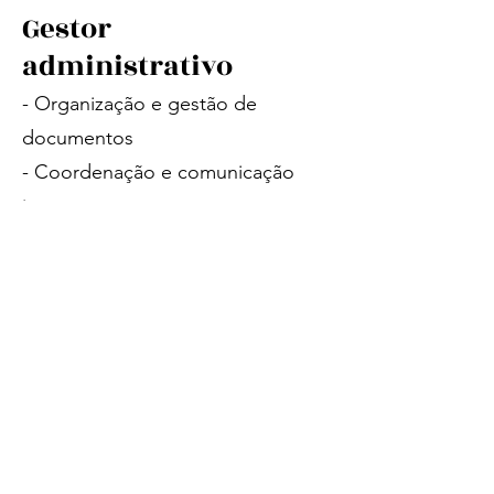
Gestor
administrativo
- Organização e gestão de
documentos
- Coordenação e comunicação
interna
Gestor financeiro
- Controlo do pagamento das
cotas anuais
- Gestão financeira da
associação
Gestor de projetos