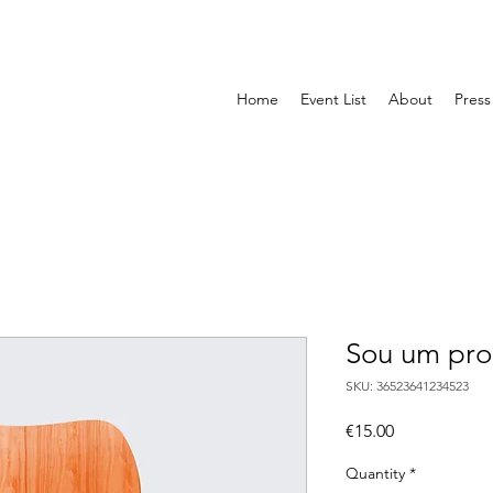
Home
Event List
About
Press
Sou um pro
SKU: 36523641234523
Price
€15.00
Quantity
*